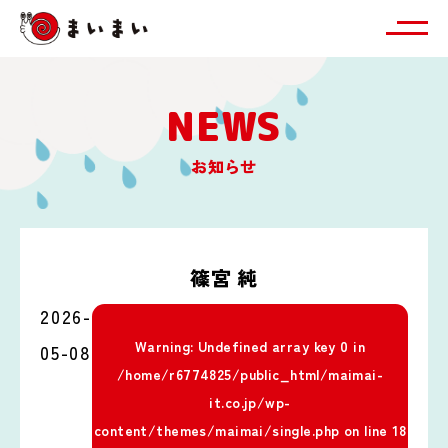
NEWS
お知らせ
篠宮 純
2026-
Warning
: Undefined array key 0 in
05-08
/home/r6774825/public_html/maimai-
it.co.jp/wp-
content/themes/maimai/single.php
on line
18