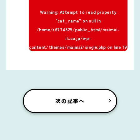
Warning
: Attempt to read property
"cat_name" on null in
/home/r6774825/public_html/maimai-
it.co.jp/wp-
content/themes/maimai/single.php
on line
19
次の記事へ